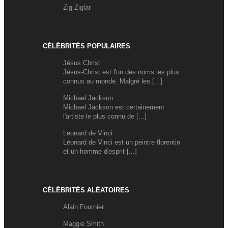
Zig Ziglar
CÉLÉBRITÉS POPULAIRES
Jésus Christ
Jésus-Christ est l'un des noms les plus
connus au monde. Malgré les [...]
Michael Jackson
Michael Jackson est certainement
l'artiste le plus connu de [...]
Leonard de Vinci
Léonard de Vinci est un peintre florentin
et un homme d'esprit [...]
CÉLÉBRITÉS ALÉATOIRES
Alain Fournier
Maggie Smith