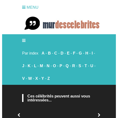
MENU
Par index
A
-
B
-
C
-
D
-
E
-
F
-
G
-
H
-
I
-
J
-
K
-
L
-
M
-
N
-
O
-
P
-
Q
-
R
-
S
-
T
-
U
-
V
-
W
-
X
-
Y
-
Z
Ces célébrités peuvent aussi vous
intéressées...