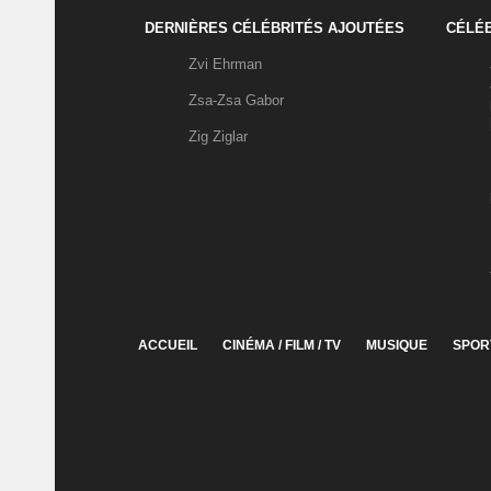
DERNIÈRES CÉLÉBRITÉS AJOUTÉES
CÉLÉB
Zvi Ehrman
Zsa-Zsa Gabor
Zig Ziglar
ACCUEIL
CINÉMA / FILM / TV
MUSIQUE
SPOR