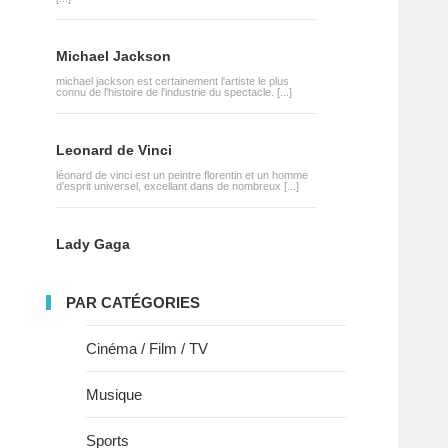
Michael Jackson
michael jackson est certainement l'artiste le plus
connu de l'histoire de l'industrie du spectacle. [...]
Leonard de Vinci
léonard de vinci est un peintre florentin et un homme
d'esprit universel, excellant dans de nombreux [...]
Lady Gaga
PAR CATÉGORIES
Cinéma / Film / TV
Musique
Sports