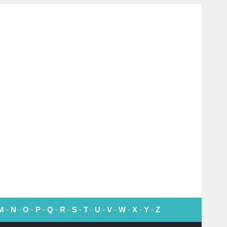
M
-
N
-
O
-
P
-
Q
-
R
-
S
-
T
-
U
-
V
-
W
-
X
-
Y
-
Z