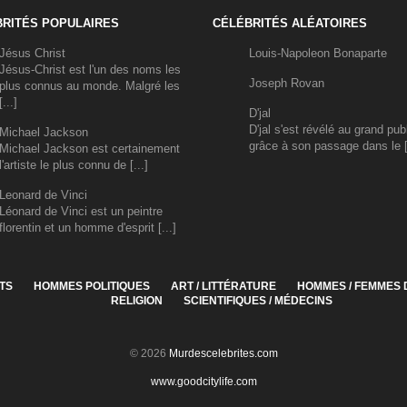
RITÉS POPULAIRES
CÉLÉBRITÉS ALÉATOIRES
Jésus Christ
Louis-Napoleon Bonaparte
Jésus-Christ est l'un des noms les
Joseph Rovan
plus connus au monde. Malgré les
[...]
D'jal
D'jal s'est révélé au grand pub
Michael Jackson
grâce à son passage dans le [.
Michael Jackson est certainement
l'artiste le plus connu de [...]
Leonard de Vinci
Léonard de Vinci est un peintre
florentin et un homme d'esprit [...]
TS
HOMMES POLITIQUES
ART / LITTÉRATURE
HOMMES / FEMMES 
RELIGION
SCIENTIFIQUES / MÉDECINS
© 2026
Murdescelebrites.com
www.goodcitylife.com