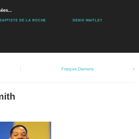
ées...
BAPTISTE DE LA ROCHE
DENIS WAITLEY
François Damiens
mith