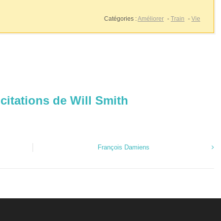
Catégories :
Améliorer
-
Train
-
Vie
 citations de Will Smith
François Damiens