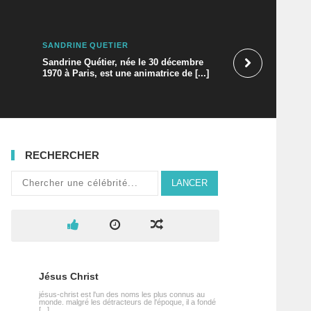
SANDRINE QUÉTIER
SALLUSTRE
Sandrine Quétier, née le 30 décembre
1970 à Paris, est une animatrice de [...]
RECHERCHER
LANCER
Jésus Christ
jésus-christ est l'un des noms les plus connus au
monde. malgré les détracteurs de l'époque, il a fondé
[...]