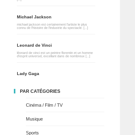
Michael Jackson
michael jackson est certainement l'artiste le plus
connu de l'histoire de l'industrie du spectacle. [...]
Leonard de Vinci
léonard de vinci est un peintre florentin et un homme
d'esprit universel, excellant dans de nombreux [...]
Lady Gaga
PAR CATÉGORIES
Cinéma / Film / TV
Musique
Sports