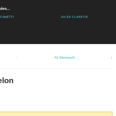
ées...
 CANETTI
JULES CLARETIE
Ali Wentworth
elon