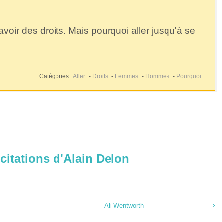
oir des droits. Mais pourquoi aller jusqu'à se
Catégories :
Aller
-
Droits
-
Femmes
-
Hommes
-
Pourquoi
 citations d'Alain Delon
Ali Wentworth