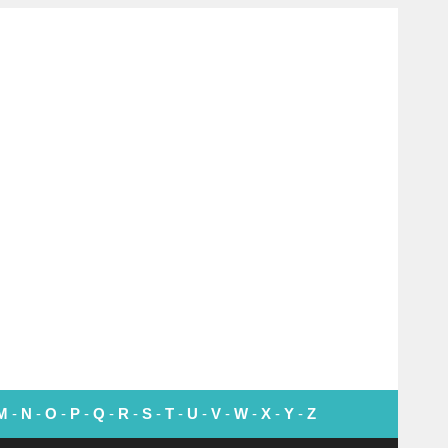
M
-
N
-
O
-
P
-
Q
-
R
-
S
-
T
-
U
-
V
-
W
-
X
-
Y
-
Z