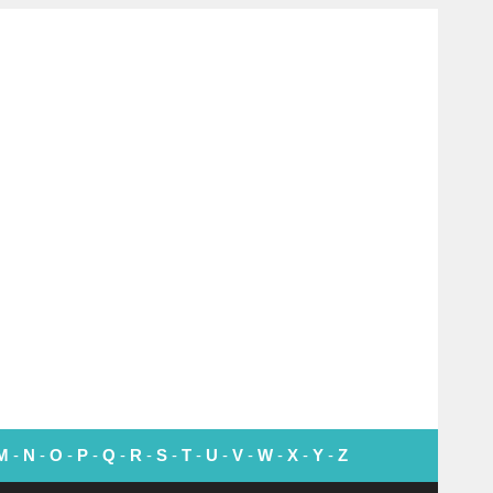
M
-
N
-
O
-
P
-
Q
-
R
-
S
-
T
-
U
-
V
-
W
-
X
-
Y
-
Z