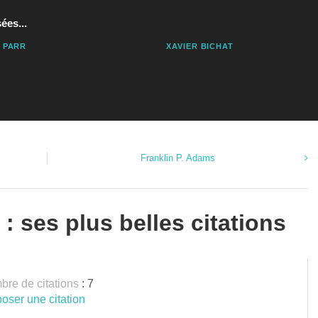
ées...
 PARR
XAVIER BICHAT
Franklin P. Adams
 ses plus belles citations
re de citations
: 7
oser une citation