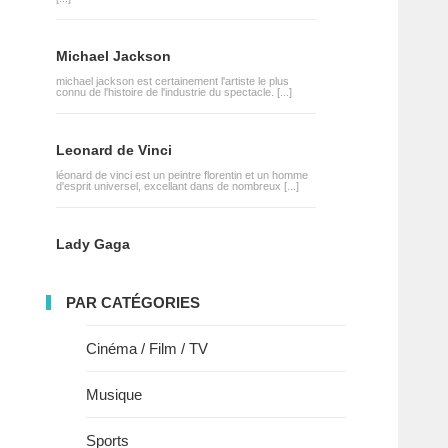
Michael Jackson
michael jackson est certainement l'artiste le plus
connu de l'histoire de l'industrie du spectacle. [...]
Leonard de Vinci
léonard de vinci est un peintre florentin et un homme
d'esprit universel, excellant dans de nombreux [...]
Lady Gaga
PAR CATÉGORIES
Cinéma / Film / TV
Musique
Sports