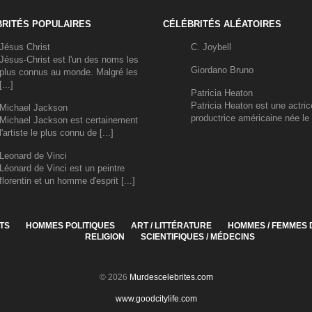
RITÉS POPULAIRES
CÉLÉBRITÉS ALÉATOIRES
Jésus Christ
C. Joybell
Jésus-Christ est l'un des noms les
Giordano Bruno
plus connus au monde. Malgré les
[...]
Patricia Heaton
Patricia Heaton est une actric
Michael Jackson
productrice américaine née le 4
Michael Jackson est certainement
l'artiste le plus connu de [...]
Leonard de Vinci
Léonard de Vinci est un peintre
florentin et un homme d'esprit [...]
TS
HOMMES POLITIQUES
ART / LITTÉRATURE
HOMMES / FEMMES 
RELIGION
SCIENTIFIQUES / MÉDECINS
© 2026
Murdescelebrites.com
www.goodcitylife.com