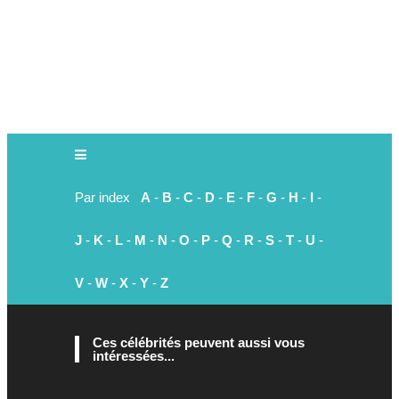
Par index
A
-
B
-
C
-
D
-
E
-
F
-
G
-
H
-
I
-
J
-
K
-
L
-
M
-
N
-
O
-
P
-
Q
-
R
-
S
-
T
-
U
-
V
-
W
-
X
-
Y
-
Z
Ces célébrités peuvent aussi vous
intéressées...