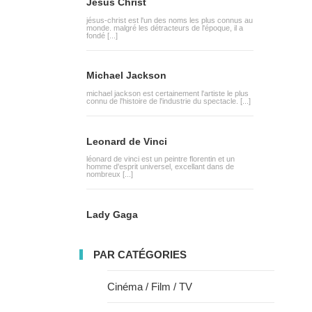
Jésus Christ
jésus-christ est l'un des noms les plus connus au
monde. malgré les détracteurs de l'époque, il a
fondé [...]
Michael Jackson
michael jackson est certainement l'artiste le plus
connu de l'histoire de l'industrie du spectacle. [...]
Leonard de Vinci
léonard de vinci est un peintre florentin et un
homme d'esprit universel, excellant dans de
nombreux [...]
Lady Gaga
PAR CATÉGORIES
Cinéma / Film / TV