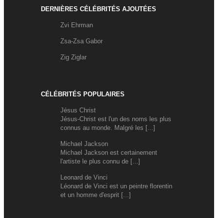
DERNIÈRES CÉLÉBRITÉS AJOUTÉES
Zvi Ehrman
Zsa-Zsa Gabor
Zig Ziglar
CÉLÉBRITÉS POPULAIRES
Jésus Christ
Jésus-Christ est l'un des noms les plus
connus au monde. Malgré les [...]
Michael Jackson
Michael Jackson est certainement
l'artiste le plus connu de [...]
Leonard de Vinci
Léonard de Vinci est un peintre florentin
et un homme d'esprit [...]