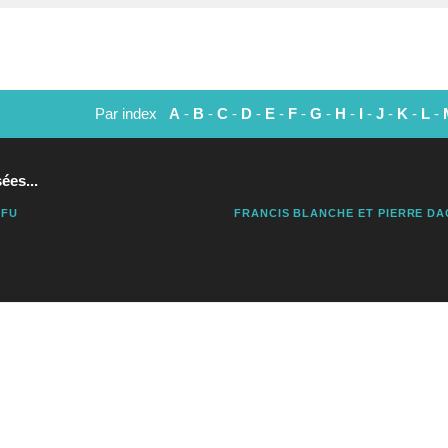
Par index
A
-
B
-
C
-
D
-
E
-
F
-
G
-
H
-
I
-
J
-
K
-
L
-
ées...
 FU
FRANCIS BLANCHE ET PIERRE DA