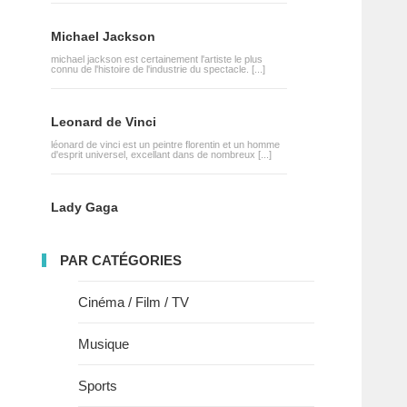
Michael Jackson
michael jackson est certainement l'artiste le plus
connu de l'histoire de l'industrie du spectacle. [...]
Leonard de Vinci
léonard de vinci est un peintre florentin et un homme
d'esprit universel, excellant dans de nombreux [...]
Lady Gaga
PAR CATÉGORIES
Cinéma / Film / TV
Musique
Sports