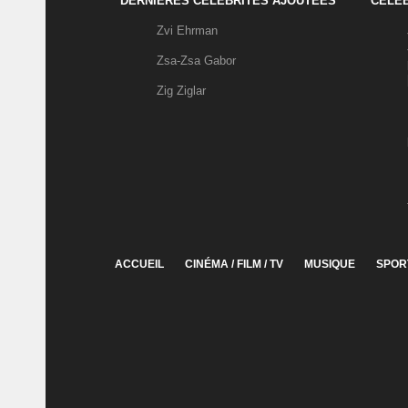
DERNIÈRES CÉLÉBRITÉS AJOUTÉES
CÉLÉB
Zvi Ehrman
Zsa-Zsa Gabor
Zig Ziglar
ACCUEIL
CINÉMA / FILM / TV
MUSIQUE
SPOR