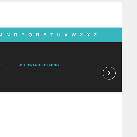
M
-
N
-
O
-
P
-
Q
-
R
-
S
-
T
-
U
-
V
-
W
-
X
-
Y
-
Z
C
W. EDWARDS DEMING
LAWRENCE J. PE