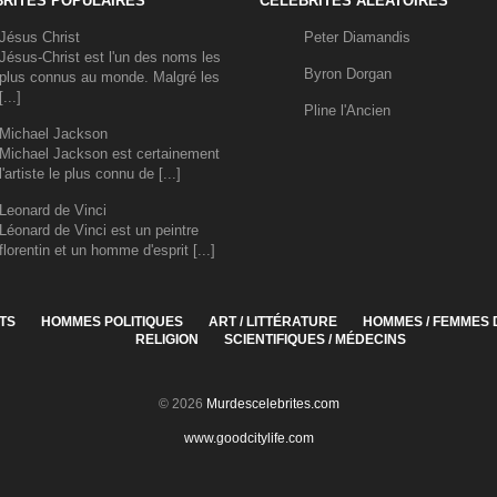
RITÉS POPULAIRES
CÉLÉBRITÉS ALÉATOIRES
Jésus Christ
Peter Diamandis
Jésus-Christ est l'un des noms les
Byron Dorgan
plus connus au monde. Malgré les
[...]
Pline l'Ancien
Michael Jackson
Michael Jackson est certainement
l'artiste le plus connu de [...]
Leonard de Vinci
Léonard de Vinci est un peintre
florentin et un homme d'esprit [...]
TS
HOMMES POLITIQUES
ART / LITTÉRATURE
HOMMES / FEMMES 
RELIGION
SCIENTIFIQUES / MÉDECINS
© 2026
Murdescelebrites.com
www.goodcitylife.com