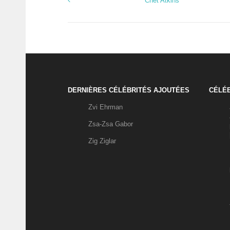
Chet Atkins
DERNIÈRES CÉLÉBRITÉS AJOUTÉES
CÉLÉB
Zvi Ehrman
Zsa-Zsa Gabor
Zig Ziglar