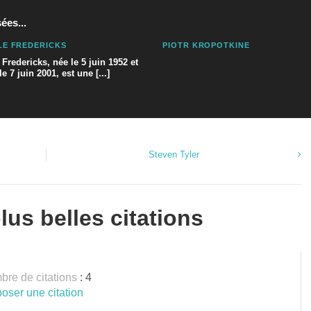
ées...
E FREDERICKS
PIOTR KROPOTKINE
 Fredericks, née le 5 juin 1952 et
e 7 juin 2001, est une [...]
Steven Tyler
lus belles citations
re de citations
: 4
oser une citation