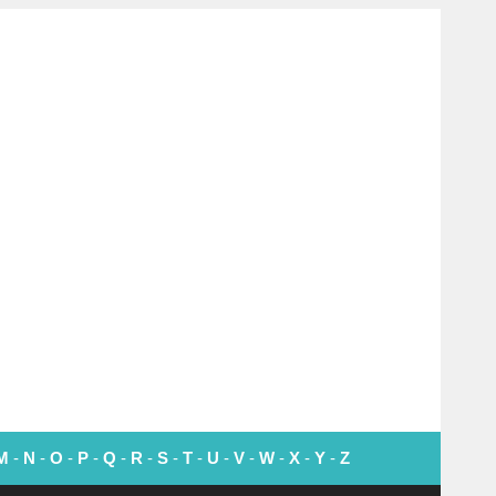
M
-
N
-
O
-
P
-
Q
-
R
-
S
-
T
-
U
-
V
-
W
-
X
-
Y
-
Z