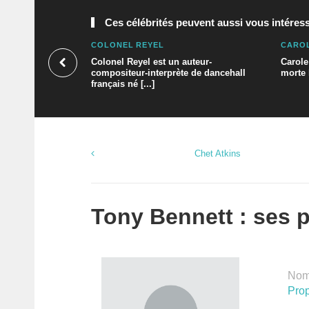
Ces célébrités peuvent aussi vous intéress
COLONEL REYEL
CAROL
Colonel Reyel est un auteur-
Carole
compositeur-interprète de dancehall
morte l
français né [...]
Chet Atkins
Tony Bennett : ses p
Nomb
Prop