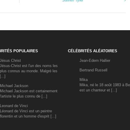
Steven Tyler
RITÉS POPULAIRES
CÉLÉBRITÉS ALÉATOIRES
Jésus Christ
Jean-Edern Hallier
Jésus-Christ est l'un des noms les
Bertrand Russell
plus connus au monde. Malgré les
[...]
Mika
Mika, né le 18 août 1983 à Be
Michael Jackson
est un chanteur et [...]
Michael Jackson est certainement
l'artiste le plus connu de [...]
Leonard de Vinci
Léonard de Vinci est un peintre
florentin et un homme d'esprit [...]