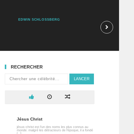
EDWIN SCHLOSSBERG
CATHERINE RAM
RECHERCHER
LANCER
Jésus Christ
jésus-christ est l'un des noms les plus connus au
monde. malgré les détracteurs de l'époque, il a fondé
[...]