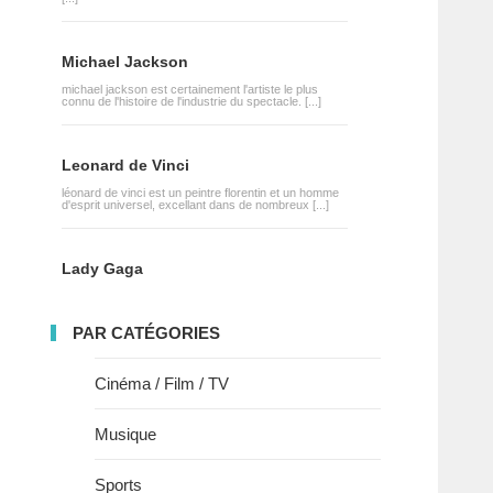
Michael Jackson
michael jackson est certainement l'artiste le plus
connu de l'histoire de l'industrie du spectacle. [...]
Leonard de Vinci
léonard de vinci est un peintre florentin et un homme
d'esprit universel, excellant dans de nombreux [...]
Lady Gaga
PAR CATÉGORIES
Cinéma / Film / TV
Musique
Sports