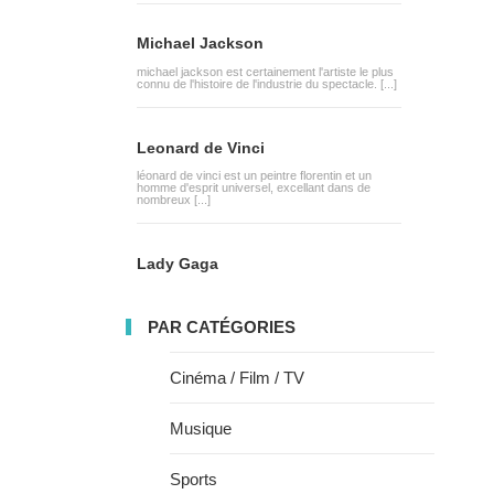
Michael Jackson
michael jackson est certainement l'artiste le plus
connu de l'histoire de l'industrie du spectacle. [...]
Leonard de Vinci
léonard de vinci est un peintre florentin et un
homme d'esprit universel, excellant dans de
nombreux [...]
Lady Gaga
PAR CATÉGORIES
Cinéma / Film / TV
Musique
Sports