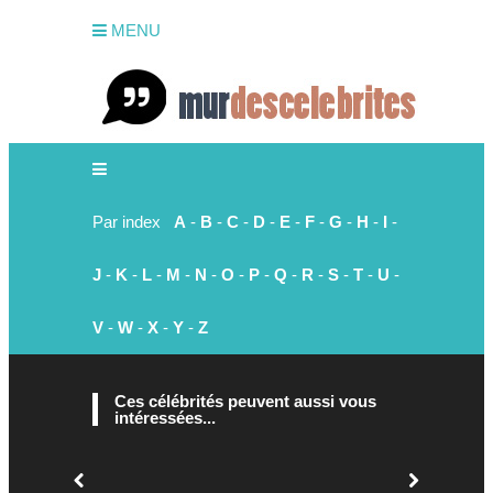
MENU
Par index
A
-
B
-
C
-
D
-
E
-
F
-
G
-
H
-
I
-
J
-
K
-
L
-
M
-
N
-
O
-
P
-
Q
-
R
-
S
-
T
-
U
-
V
-
W
-
X
-
Y
-
Z
Ces célébrités peuvent aussi vous
intéressées...