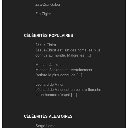
Zsa-Zsa Gabor
Zig Ziglar
CÉLÉBRITÉS POPULAIRES
Jésus Christ
Jésus-Christ est l'un des noms les plus
connus au monde. Malgré les [...]
Michael Jackson
Michael Jackson est certainement
l'artiste le plus connu de [...]
Leonard de Vinci
Léonard de Vinci est un peintre florentin
et un homme d'esprit [...]
CÉLÉBRITÉS ALÉATOIRES
Serge Lama