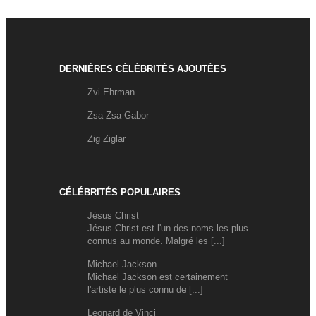
DERNIÈRES CÉLÉBRITÉS AJOUTÉES
Zvi Ehrman
Zsa-Zsa Gabor
Zig Ziglar
CÉLÉBRITÉS POPULAIRES
Jésus Christ
Jésus-Christ est l'un des noms les plus
connus au monde. Malgré les [...]
Michael Jackson
Michael Jackson est certainement
l'artiste le plus connu de [...]
Leonard de Vinci