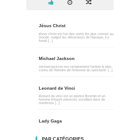
Jésus Christ
jésus-christ est l'un des noms les plus connus au
monde. malgré les détracteurs de l'époque, il a
fondé [...]
Michael Jackson
michael jackson est certainement l'artiste le plus
connu de l'histoire de l'industrie du spectacle. [...]
Leonard de Vinci
léonard de vinci est un peintre florentin et un
homme d'esprit universel, excellant dans de
nombreux [...]
Lady Gaga
PAR CATÉGORIES