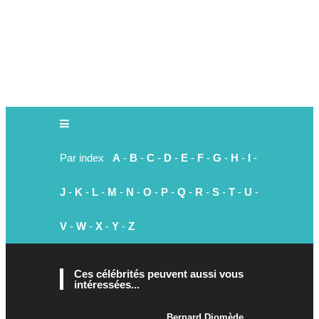
Par index
A
-
B
-
C
-
D
-
E
-
F
-
G
-
H
-
I
-
J
-
K
-
L
-
M
-
N
-
O
-
P
-
Q
-
R
-
S
-
T
-
U
-
V
-
W
-
X
-
Y
-
Z
Ces célébrités peuvent aussi vous
intéressées...
Bernard Diomède,