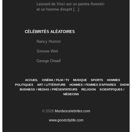
Léonard de Vinci est un peintre florentin
et un homme d'esprit [...]
CÉLÉBRITÉS ALÉATOIRES
Nancy Huston
Simone Weil
George Orwell
ACCUEIL
CINÉMA / FILM / TV
MUSIQUE
SPORTS
HOMMES
POLITIQUES
ART / LITTÉRATURE
HOMMES / FEMMES D'AFFAIRES
SHOW
BUSINESS / MEDIAS / PRÉSENTATEURS
RELIGION
SCIENTIFIQUES /
MÉDECINS
© 2026
Murdescelebrites.com
www.goodcitylife.com