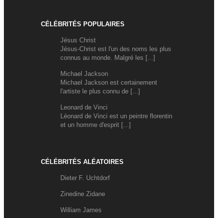
CÉLÉBRITÉS POPULAIRES
Jésus Christ
Jésus-Christ est l'un des noms les plus
connus au monde. Malgré les [...]
Michael Jackson
Michael Jackson est certainement
l'artiste le plus connu de [...]
Leonard de Vinci
Léonard de Vinci est un peintre florentin
et un homme d'esprit [...]
CÉLÉBRITÉS ALÉATOIRES
Dieter F. Uchtdorf
Zinedine Zidane
William James