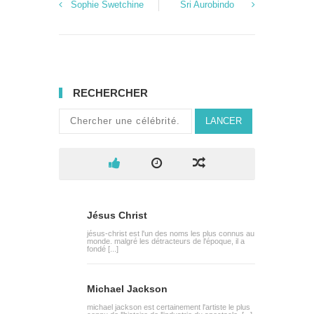
Sophie Swetchine
Sri Aurobindo
RECHERCHER
LANCER
Jésus Christ
jésus-christ est l'un des noms les plus connus au
monde. malgré les détracteurs de l'époque, il a
fondé [...]
Michael Jackson
michael jackson est certainement l'artiste le plus