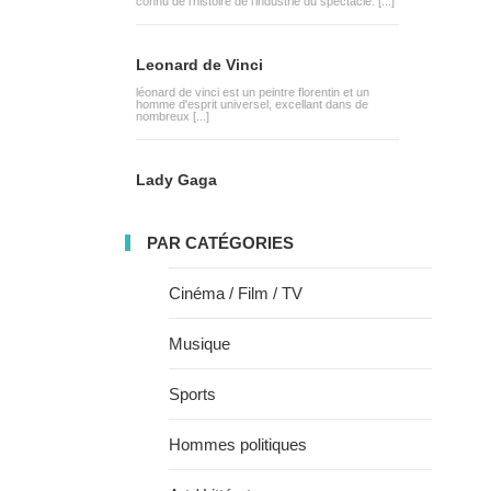
connu de l'histoire de l'industrie du spectacle. [...]
Leonard de Vinci
léonard de vinci est un peintre florentin et un
homme d'esprit universel, excellant dans de
nombreux [...]
Lady Gaga
PAR CATÉGORIES
Cinéma / Film / TV
Musique
Sports
Hommes politiques