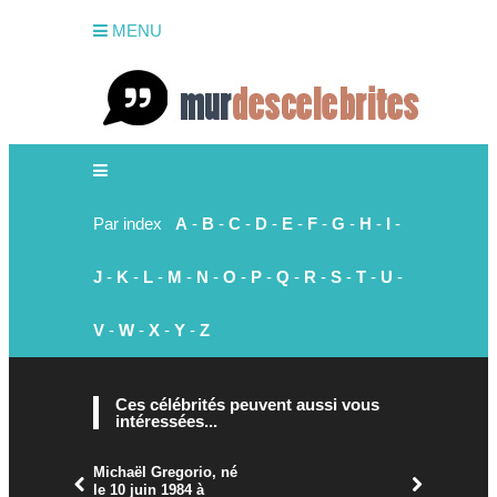
MENU
Par index
A
-
B
-
C
-
D
-
E
-
F
-
G
-
H
-
I
-
J
-
K
-
L
-
M
-
N
-
O
-
P
-
Q
-
R
-
S
-
T
-
U
-
V
-
W
-
X
-
Y
-
Z
Ces célébrités peuvent aussi vous
intéressées...
Michaël Gregorio, né
le 10 juin 1984 à