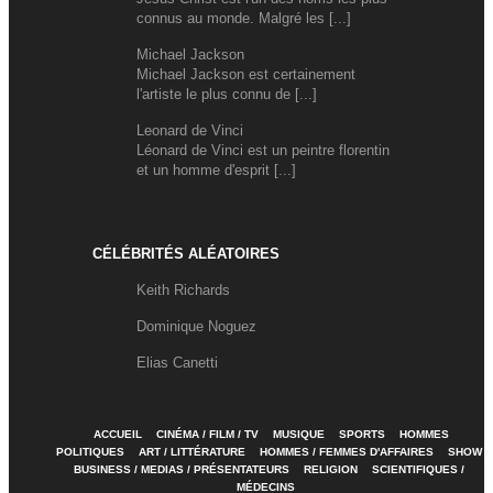
connus au monde. Malgré les [...]
Michael Jackson
Michael Jackson est certainement
l'artiste le plus connu de [...]
Leonard de Vinci
Léonard de Vinci est un peintre florentin
et un homme d'esprit [...]
CÉLÉBRITÉS ALÉATOIRES
Keith Richards
Dominique Noguez
Elias Canetti
ACCUEIL
CINÉMA / FILM / TV
MUSIQUE
SPORTS
HOMMES
POLITIQUES
ART / LITTÉRATURE
HOMMES / FEMMES D'AFFAIRES
SHOW
BUSINESS / MEDIAS / PRÉSENTATEURS
RELIGION
SCIENTIFIQUES /
MÉDECINS