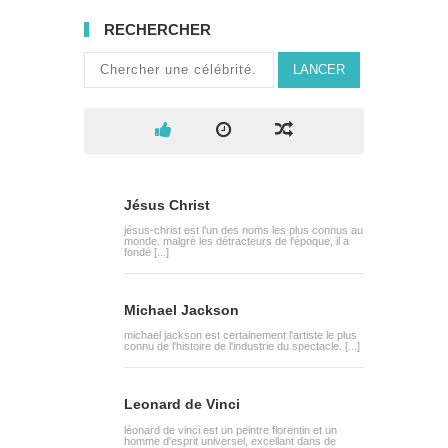
RECHERCHER
LANCER
Jésus Christ
jésus-christ est l'un des noms les plus connus au
monde. malgré les détracteurs de l'époque, il a
fondé [...]
Michael Jackson
michael jackson est certainement l'artiste le plus
connu de l'histoire de l'industrie du spectacle. [...]
Leonard de Vinci
léonard de vinci est un peintre florentin et un
homme d'esprit universel, excellant dans de