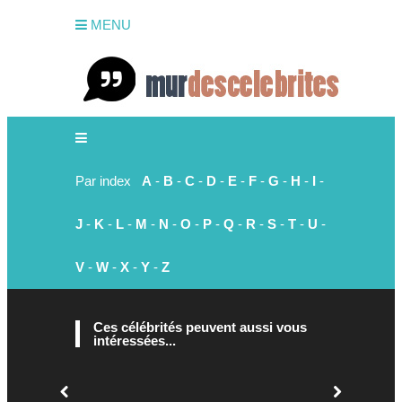
MENU
Par index
A
-
B
-
C
-
D
-
E
-
F
-
G
-
H
-
I
-
J
-
K
-
L
-
M
-
N
-
O
-
P
-
Q
-
R
-
S
-
T
-
U
-
V
-
W
-
X
-
Y
-
Z
Ces célébrités peuvent aussi vous
intéressées...