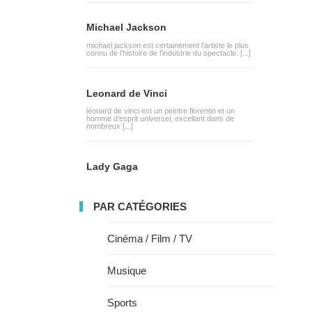
Michael Jackson
michael jackson est certainement l'artiste le plus
connu de l'histoire de l'industrie du spectacle. [...]
Leonard de Vinci
léonard de vinci est un peintre florentin et un
homme d'esprit universel, excellant dans de
nombreux [...]
Lady Gaga
PAR CATÉGORIES
Cinéma / Film / TV
Musique
Sports