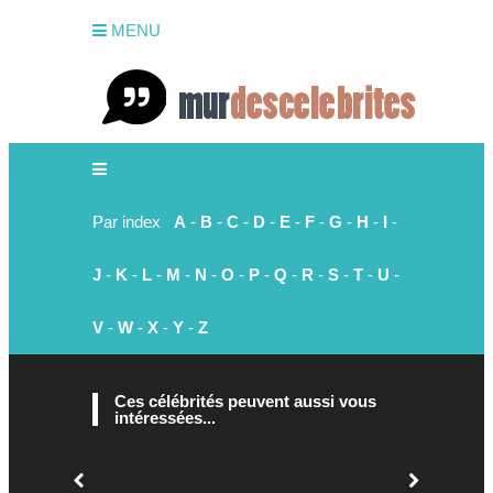
MENU
Par index
A
-
B
-
C
-
D
-
E
-
F
-
G
-
H
-
I
-
J
-
K
-
L
-
M
-
N
-
O
-
P
-
Q
-
R
-
S
-
T
-
U
-
V
-
W
-
X
-
Y
-
Z
Ces célébrités peuvent aussi vous
intéressées...