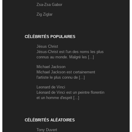
Zsa-Zsa Gabor
Zig Ziglar
CÉLÉBRITÉS POPULAIRES
Jésus Christ
Jésus-Christ est l'un des noms les plus
connus au monde. Malgré les [...]
Michael Jackson
Michael Jackson est certainement
l'artiste le plus connu de [...]
Leonard de Vinci
Léonard de Vinci est un peintre florentin
et un homme d'esprit [...]
CÉLÉBRITÉS ALÉATOIRES
Tony Duvert