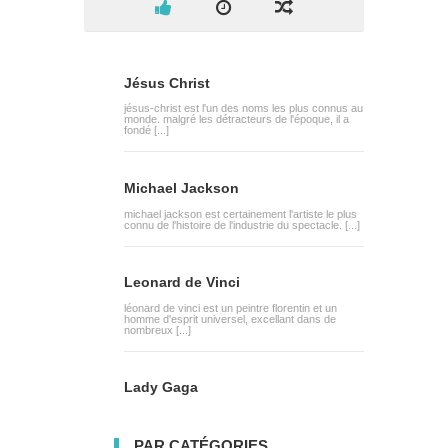
Jésus Christ
jésus-christ est l'un des noms les plus connus au
monde. malgré les détracteurs de l'époque, il a
fondé [...]
Michael Jackson
michael jackson est certainement l'artiste le plus
connu de l'histoire de l'industrie du spectacle. [...]
Leonard de Vinci
léonard de vinci est un peintre florentin et un
homme d'esprit universel, excellant dans de
nombreux [...]
Lady Gaga
PAR CATÉGORIES