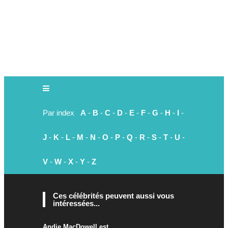
Par index
A
-
B
-
C
-
D
-
E
-
F
-
G
-
H
-
I
-
J
-
K
-
L
-
M
-
N
-
O
-
P
-
Q
-
R
-
S
-
T
-
U
-
V
-
W
-
X
-
Y
-
Z
Ces célébrités peuvent aussi vous
intéressées...
Andie MacDowell est