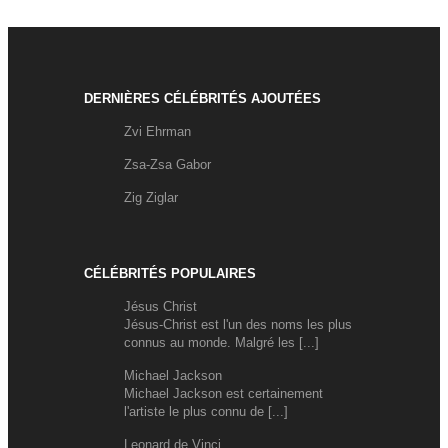
DERNIÈRES CÉLÉBRITÉS AJOUTÉES
Zvi Ehrman
Zsa-Zsa Gabor
Zig Ziglar
CÉLÉBRITÉS POPULAIRES
Jésus Christ
Jésus-Christ est l'un des noms les plus
connus au monde. Malgré les [...]
Michael Jackson
Michael Jackson est certainement
l'artiste le plus connu de [...]
Leonard de Vinci