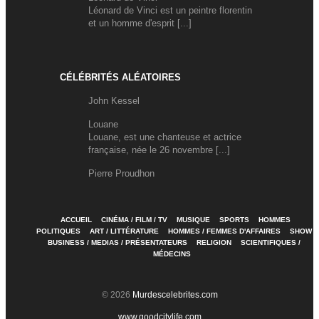
Léonard de Vinci est un peintre florentin
et un homme d'esprit [...]
CÉLÉBRITÉS ALÉATOIRES
John Kessel
Louane
Louane, est une chanteuse et actrice
française, née le 26 novembre [...]
Pierre Proudhon
ACCUEIL
CINÉMA / FILM / TV
MUSIQUE
SPORTS
HOMMES
POLITIQUES
ART / LITTÉRATURE
HOMMES / FEMMES D'AFFAIRES
SHOW
BUSINESS / MEDIAS / PRÉSENTATEURS
RELIGION
SCIENTIFIQUES /
MÉDECINS
© 2026
Murdescelebrites.com
www.goodcitylife.com