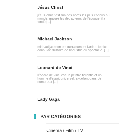
Jésus Christ
jésus-christ est l'un des noms les plus connus au
monde. malgré les détracteurs de l'époque, il a
fondé [...]
Michael Jackson
michael jackson est certainement l'artiste le plus
connu de l'histoire de l'industrie du spectacle. [...]
Leonard de Vinci
léonard de vinci est un peintre florentin et un
homme d'esprit universel, excellant dans de
nombreux [...]
Lady Gaga
PAR CATÉGORIES
Cinéma / Film / TV