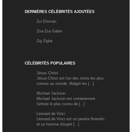
DERNIÈRES CÉLÉBRITÉS AJOUTÉES
Zvi Ehrman
Zsa-Zsa Gabor
Zig Ziglar
CÉLÉBRITÉS POPULAIRES
Jésus Christ
Jésus-Christ est l'un des noms les plus
connus au monde. Malgré les [...]
Michael Jackson
Michael Jackson est certainement
l'artiste le plus connu de [...]
Leonard de Vinci
Léonard de Vinci est un peintre florentin
et un homme d'esprit [...]