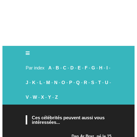
Par index
A
-
B
-
C
-
D
-
E
-
F
-
G
-
H
-
I
-
J
-
K
-
L
-
M
-
N
-
O
-
P
-
Q
-
R
-
S
-
T
-
U
-
V
-
W
-
X
-
Y
-
Z
Ces célébrités peuvent aussi vous
intéressées...
Dan Ar Braz, né le 15