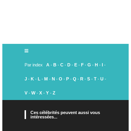
Par index
A
-
B
-
C
-
D
-
E
-
F
-
G
-
H
-
I
-
J
-
K
-
L
-
M
-
N
-
O
-
P
-
Q
-
R
-
S
-
T
-
U
-
V
-
W
-
X
-
Y
-
Z
Ces célébrités peuvent aussi vous
intéressées...