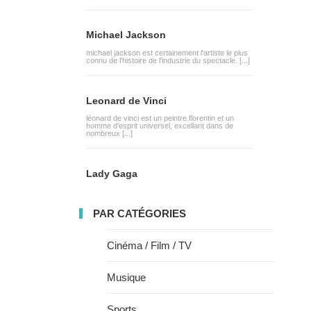
Michael Jackson
michael jackson est certainement l'artiste le plus
connu de l'histoire de l'industrie du spectacle. [...]
Leonard de Vinci
léonard de vinci est un peintre florentin et un
homme d'esprit universel, excellant dans de
nombreux [...]
Lady Gaga
PAR CATÉGORIES
Cinéma / Film / TV
Musique
Sports