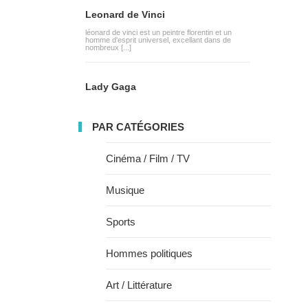
Leonard de Vinci
léonard de vinci est un peintre florentin et un
homme d'esprit universel, excellant dans de
nombreux [...]
Lady Gaga
PAR CATÉGORIES
Cinéma / Film / TV
Musique
Sports
Hommes politiques
Art / Littérature