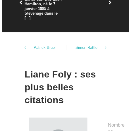
Hamilton, né le 7
est un réa
janvier 1985 à
cinéma es
Stevenage dans le
le 24 septe
[...]
Patrick Bruel
Simon Rattle
Liane Foly : ses
plus belles
citations
Nombre