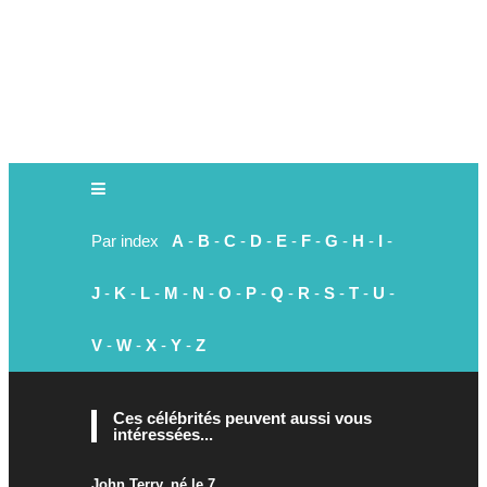
Par index
A
-
B
-
C
-
D
-
E
-
F
-
G
-
H
-
I
-
J
-
K
-
L
-
M
-
N
-
O
-
P
-
Q
-
R
-
S
-
T
-
U
-
V
-
W
-
X
-
Y
-
Z
Ces célébrités peuvent aussi vous
intéressées...
John Terry, né le 7