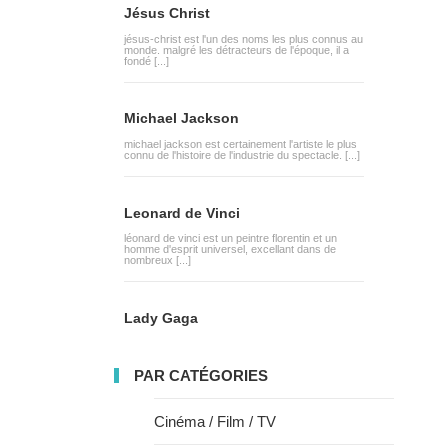
Jésus Christ
jésus-christ est l'un des noms les plus connus au
monde. malgré les détracteurs de l'époque, il a
fondé [...]
Michael Jackson
michael jackson est certainement l'artiste le plus
connu de l'histoire de l'industrie du spectacle. [...]
Leonard de Vinci
léonard de vinci est un peintre florentin et un
homme d'esprit universel, excellant dans de
nombreux [...]
Lady Gaga
PAR CATÉGORIES
Cinéma / Film / TV