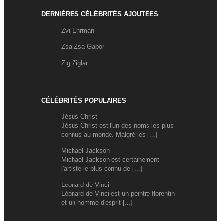
DERNIÈRES CÉLÉBRITÉS AJOUTÉES
Zvi Ehrman
Zsa-Zsa Gabor
Zig Ziglar
CÉLÉBRITÉS POPULAIRES
Jésus Christ
Jésus-Christ est l'un des noms les plus
connus au monde. Malgré les [...]
Michael Jackson
Michael Jackson est certainement
l'artiste le plus connu de [...]
Leonard de Vinci
Léonard de Vinci est un peintre florentin
et un homme d'esprit [...]