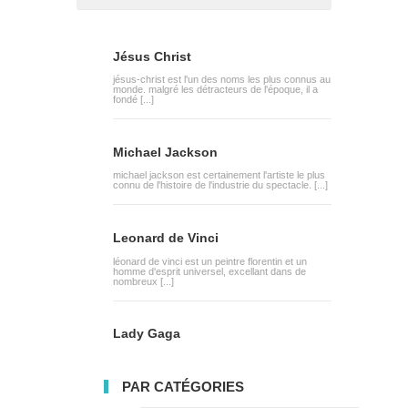
Jésus Christ
jésus-christ est l'un des noms les plus connus au
monde. malgré les détracteurs de l'époque, il a
fondé [...]
Michael Jackson
michael jackson est certainement l'artiste le plus
connu de l'histoire de l'industrie du spectacle. [...]
Leonard de Vinci
léonard de vinci est un peintre florentin et un
homme d'esprit universel, excellant dans de
nombreux [...]
Lady Gaga
PAR CATÉGORIES