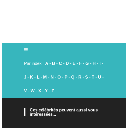
Par index
A
-
B
-
C
-
D
-
E
-
F
-
G
-
H
-
I
-
J
-
K
-
L
-
M
-
N
-
O
-
P
-
Q
-
R
-
S
-
T
-
U
-
V
-
W
-
X
-
Y
-
Z
Ces célébrités peuvent aussi vous
intéressées...