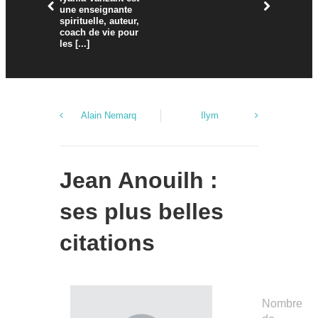
une enseignante
né le 17 j
spirituelle, auteur,
à Uccle, e
coach de vie pour
humoriste 
les [...]
[...]
Alain Nemarq
Ilym
Jean Anouilh :
ses plus belles
citations
Nombre