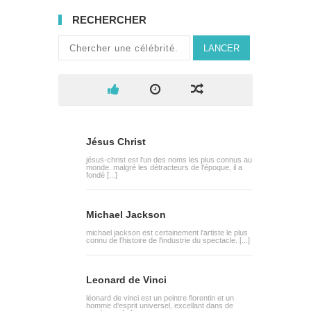
RECHERCHER
LANCER
Jésus Christ
jésus-christ est l'un des noms les plus connus au
monde. malgré les détracteurs de l'époque, il a
fondé [...]
Michael Jackson
michael jackson est certainement l'artiste le plus
connu de l'histoire de l'industrie du spectacle. [...]
Leonard de Vinci
léonard de vinci est un peintre florentin et un
homme d'esprit universel, excellant dans de