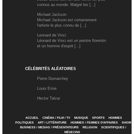
connus au monde. Malgré les [...]
Michael Jackson
Michael Jackson est certainement
l'artiste le plus connu de [...]
Leonard de Vinci
Léonard de Vinci est un peintre florentin
et un homme d'esprit [...]
CÉLÉBRITÉS ALÉATOIRES
Pierre Dumarchey
Louis Emie
Hector Talvar
ACCUEIL
CINÉMA / FILM / TV
MUSIQUE
SPORTS
HOMMES
POLITIQUES
ART / LITTÉRATURE
HOMMES / FEMMES D'AFFAIRES
SHOW
BUSINESS / MEDIAS / PRÉSENTATEURS
RELIGION
SCIENTIFIQUES /
MÉDECINS