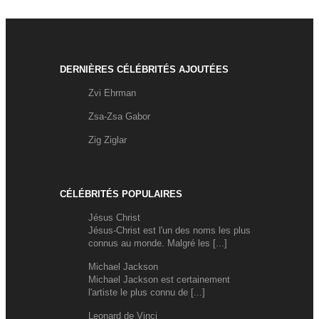
DERNIÈRES CÉLÉBRITÉS AJOUTÉES
Zvi Ehrman
Zsa-Zsa Gabor
Zig Ziglar
CÉLÉBRITÉS POPULAIRES
Jésus Christ
Jésus-Christ est l'un des noms les plus
connus au monde. Malgré les [...]
Michael Jackson
Michael Jackson est certainement
l'artiste le plus connu de [...]
Leonard de Vinci