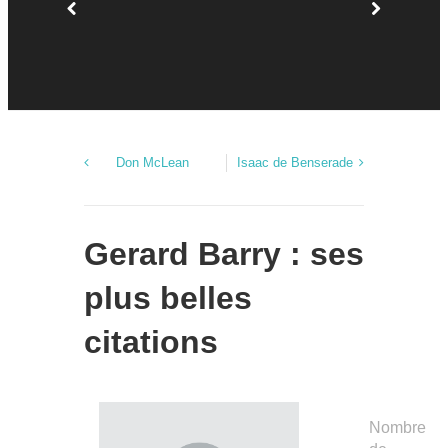
23 novemb
Agen dans 
Garonne, e
Don McLean
Isaac de Benserade
Gerard Barry : ses
plus belles
citations
Nombre