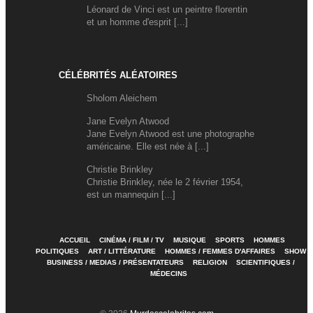
Léonard de Vinci est un peintre florentin
et un homme d'esprit [...]
CÉLÉBRITÉS ALÉATOIRES
Sholom Aleichem
Jane Evelyn Atwood
Jane Evelyn Atwood est une photographe
américaine. Elle est née à [...]
Christie Brinkley
Christie Brinkley, née le 2 février 1954,
est un mannequin [...]
ACCUEIL
CINÉMA / FILM / TV
MUSIQUE
SPORTS
HOMMES
POLITIQUES
ART / LITTÉRATURE
HOMMES / FEMMES D'AFFAIRES
SHOW
BUSINESS / MEDIAS / PRÉSENTATEURS
RELIGION
SCIENTIFIQUES /
MÉDECINS