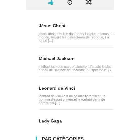
Jésus Christ
jésus-christ est l'un des noms les plus connus au
monde. malgré les détracteurs de l'époque, il a
fondé [...]
Michael Jackson
michael jackson est certainement l'artiste le plus
connu de l'histoire de l'industrie du spectacle. [...]
Leonard de Vinci
léonard de vinci est un peintre florentin et un
homme d'esprit universel, excellant dans de
nombreux [...]
Lady Gaga
PAR CATÉGORIES