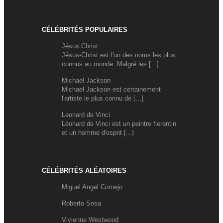
CÉLÉBRITÉS POPULAIRES
Jésus Christ
Jésus-Christ est l'un des noms les plus
connus au monde. Malgré les [...]
Michael Jackson
Michael Jackson est certainement
l'artiste le plus connu de [...]
Leonard de Vinci
Léonard de Vinci est un peintre florentin
et un homme d'esprit [...]
CÉLÉBRITÉS ALÉATOIRES
Miguel Angel Cornejo
Roberto Sosa
Vivienne Westwood