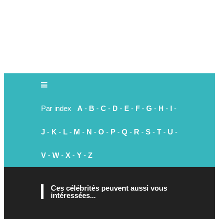
Par index
A
-
B
-
C
-
D
-
E
-
F
-
G
-
H
-
I
-
J
-
K
-
L
-
M
-
N
-
O
-
P
-
Q
-
R
-
S
-
T
-
U
-
V
-
W
-
X
-
Y
-
Z
Ces célébrités peuvent aussi vous
intéressées...