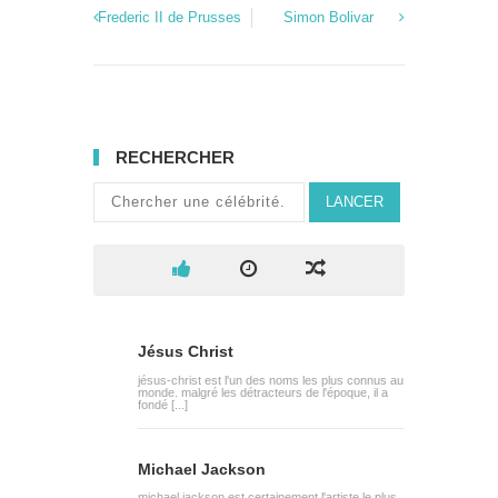
Frederic II de Prusses
Simon Bolivar
RECHERCHER
LANCER
Jésus Christ
jésus-christ est l'un des noms les plus connus au
monde. malgré les détracteurs de l'époque, il a
fondé [...]
Michael Jackson
michael jackson est certainement l'artiste le plus