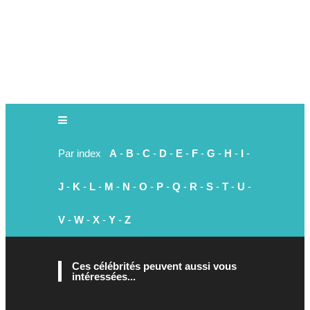
Par index
A
-
B
-
C
-
D
-
E
-
F
-
G
-
H
-
I
-
J
-
K
-
L
-
M
-
N
-
O
-
P
-
Q
-
R
-
S
-
T
-
U
-
V
-
W
-
X
-
Y
-
Z
Ces célébrités peuvent aussi vous
intéressées...