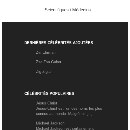
Scientifiques / Médecins
DERNIÈRES CÉLÉBRITÉS AJOUTÉES
Zvi Ehrman
Zsa-Zsa Gabor
Zig Ziglar
CÉLÉBRITÉS POPULAIRES
Jésus Christ
Jésus-Christ est l'un des noms les plus
connus au monde. Malgré les [...]
Michael Jackson
Michael Jackson est certainement