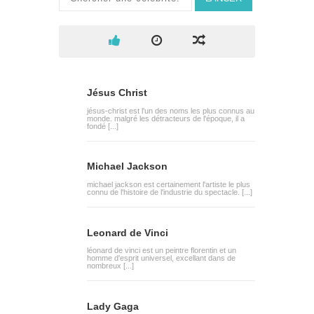
Jésus Christ
jésus-christ est l'un des noms les plus connus au
monde. malgré les détracteurs de l'époque, il a
fondé [...]
Michael Jackson
michael jackson est certainement l'artiste le plus
connu de l'histoire de l'industrie du spectacle. [...]
Leonard de Vinci
léonard de vinci est un peintre florentin et un
homme d'esprit universel, excellant dans de
nombreux [...]
Lady Gaga