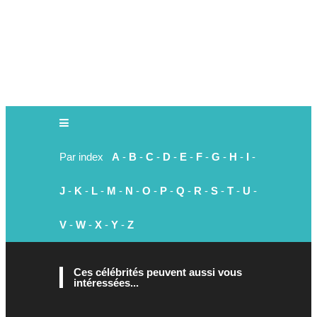
Par index
A
-
B
-
C
-
D
-
E
-
F
-
G
-
H
-
I
-
J
-
K
-
L
-
M
-
N
-
O
-
P
-
Q
-
R
-
S
-
T
-
U
-
V
-
W
-
X
-
Y
-
Z
Ces célébrités peuvent aussi vous
intéressées...