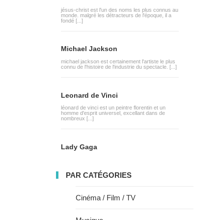
jésus-christ est l'un des noms les plus connus au
monde. malgré les détracteurs de l'époque, il a
fondé [...]
Michael Jackson
michael jackson est certainement l'artiste le plus
connu de l'histoire de l'industrie du spectacle. [...]
Leonard de Vinci
léonard de vinci est un peintre florentin et un
homme d'esprit universel, excellant dans de
nombreux [...]
Lady Gaga
PAR CATÉGORIES
Cinéma / Film / TV