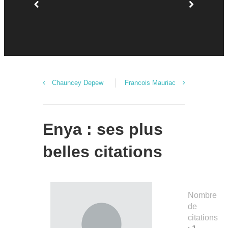
Chauncey Depew
Francois Mauriac
Enya : ses plus
belles citations
Nombre
de
citations