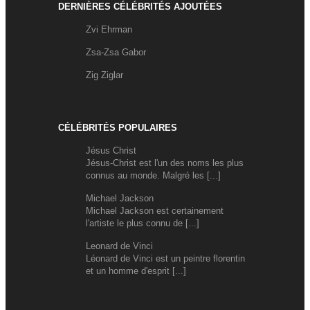
DERNIÈRES CÉLÉBRITÉS AJOUTÉES
Zvi Ehrman
Zsa-Zsa Gabor
Zig Ziglar
CÉLÉBRITÉS POPULAIRES
Jésus Christ
Jésus-Christ est l'un des noms les plus
connus au monde. Malgré les [...]
Michael Jackson
Michael Jackson est certainement
l'artiste le plus connu de [...]
Leonard de Vinci
Léonard de Vinci est un peintre florentin
et un homme d'esprit [...]