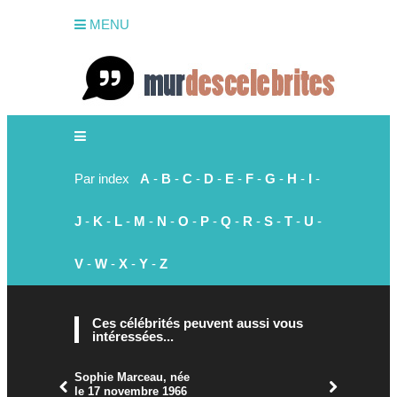
MENU
Par index
A
-
B
-
C
-
D
-
E
-
F
-
G
-
H
-
I
-
J
-
K
-
L
-
M
-
N
-
O
-
P
-
Q
-
R
-
S
-
T
-
U
-
V
-
W
-
X
-
Y
-
Z
Ces célébrités peuvent aussi vous
intéressées...
Sophie Marceau, née
le 17 novembre 1966