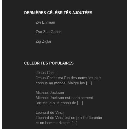
DERNIÈRES CÉLÉBRITÉS AJOUTÉES
Zvi Ehrman
Zsa-Zsa Gabor
Zig Ziglar
CÉLÉBRITÉS POPULAIRES
Jésus Christ
Jésus-Christ est l'un des noms les plus
connus au monde. Malgré les [...]
Michael Jackson
Michael Jackson est certainement
l'artiste le plus connu de [...]
Leonard de Vinci
Léonard de Vinci est un peintre florentin
et un homme d'esprit [...]