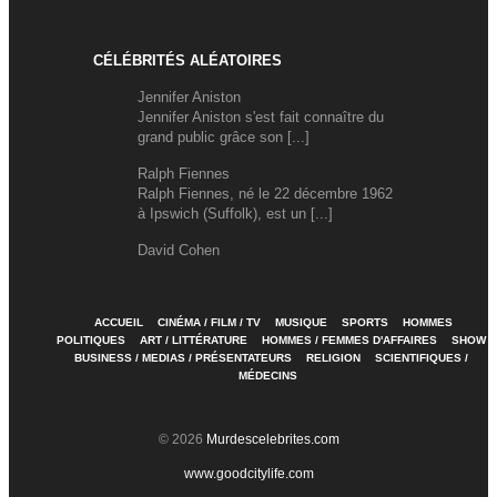
CÉLÉBRITÉS ALÉATOIRES
Jennifer Aniston
Jennifer Aniston s'est fait connaître du
grand public grâce son [...]
Ralph Fiennes
Ralph Fiennes, né le 22 décembre 1962
à Ipswich (Suffolk), est un [...]
David Cohen
ACCUEIL
CINÉMA / FILM / TV
MUSIQUE
SPORTS
HOMMES
POLITIQUES
ART / LITTÉRATURE
HOMMES / FEMMES D'AFFAIRES
SHOW
BUSINESS / MEDIAS / PRÉSENTATEURS
RELIGION
SCIENTIFIQUES /
MÉDECINS
© 2026
Murdescelebrites.com
www.goodcitylife.com