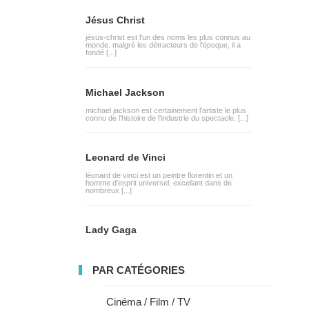
Jésus Christ
jésus-christ est l'un des noms les plus connus au
monde. malgré les détracteurs de l'époque, il a
fondé [...]
Michael Jackson
michael jackson est certainement l'artiste le plus
connu de l'histoire de l'industrie du spectacle. [...]
Leonard de Vinci
léonard de vinci est un peintre florentin et un
homme d'esprit universel, excellant dans de
nombreux [...]
Lady Gaga
PAR CATÉGORIES
Cinéma / Film / TV