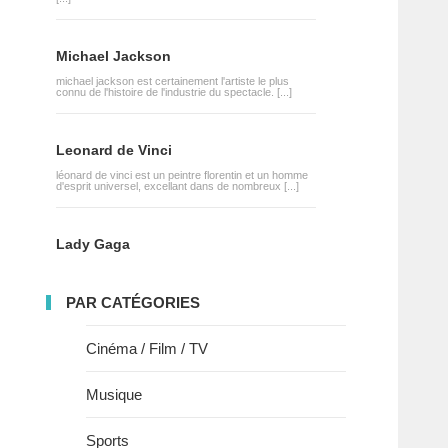
Michael Jackson
michael jackson est certainement l'artiste le plus
connu de l'histoire de l'industrie du spectacle. [...]
Leonard de Vinci
léonard de vinci est un peintre florentin et un homme
d'esprit universel, excellant dans de nombreux [...]
Lady Gaga
PAR CATÉGORIES
Cinéma / Film / TV
Musique
Sports