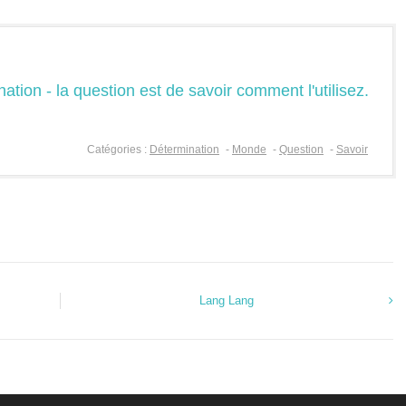
ation - la question est de savoir comment l'utilisez.
Catégories :
Détermination
-
Monde
-
Question
-
Savoir
Lang Lang