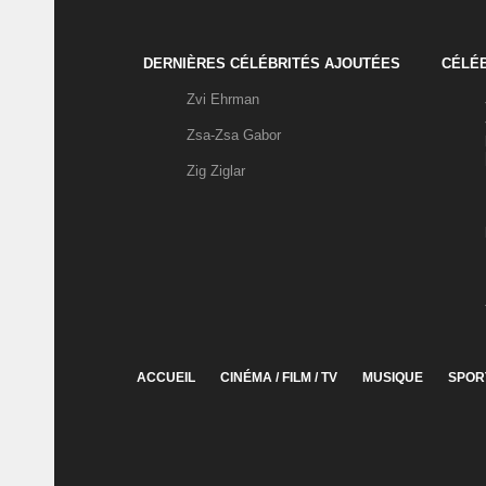
DERNIÈRES CÉLÉBRITÉS AJOUTÉES
CÉLÉB
Zvi Ehrman
Zsa-Zsa Gabor
Zig Ziglar
ACCUEIL
CINÉMA / FILM / TV
MUSIQUE
SPOR