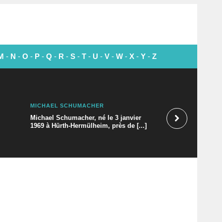
M
-
N
-
O
-
P
-
Q
-
R
-
S
-
T
-
U
-
V
-
W
-
X
-
Y
-
Z
MICHAEL SCHUMACHER
LEE BROWN
Michael Schumacher, né le 3 janvier
1969 à Hürth-Hermülheim, près de [...]