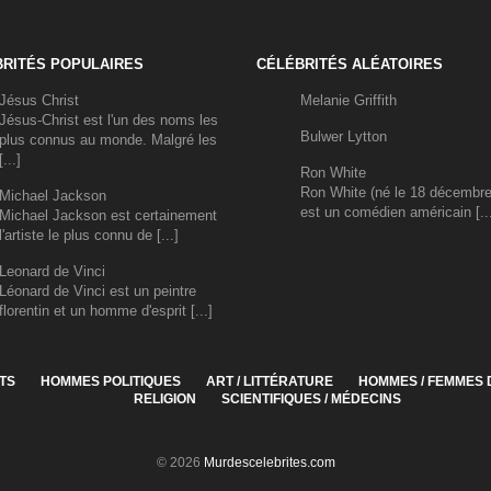
RITÉS POPULAIRES
CÉLÉBRITÉS ALÉATOIRES
Jésus Christ
Melanie Griffith
Jésus-Christ est l'un des noms les
Bulwer Lytton
plus connus au monde. Malgré les
[...]
Ron White
Ron White (né le 18 décembre
Michael Jackson
est un comédien américain [..
Michael Jackson est certainement
l'artiste le plus connu de [...]
Leonard de Vinci
Léonard de Vinci est un peintre
florentin et un homme d'esprit [...]
TS
HOMMES POLITIQUES
ART / LITTÉRATURE
HOMMES / FEMMES 
RELIGION
SCIENTIFIQUES / MÉDECINS
© 2026
Murdescelebrites.com