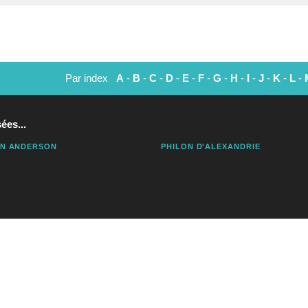
Par index
A
-
B
-
C
-
D
-
E
-
F
-
G
-
H
-
I
-
J
-
K
-
L
-
ées...
AN ANDERSON
PHILON D'ALEXANDRIE