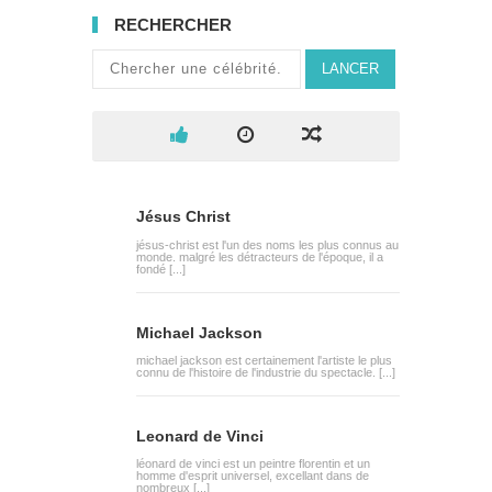
RECHERCHER
LANCER
Jésus Christ
jésus-christ est l'un des noms les plus connus au
monde. malgré les détracteurs de l'époque, il a
fondé [...]
Michael Jackson
michael jackson est certainement l'artiste le plus
connu de l'histoire de l'industrie du spectacle. [...]
Leonard de Vinci
léonard de vinci est un peintre florentin et un
homme d'esprit universel, excellant dans de
nombreux [...]