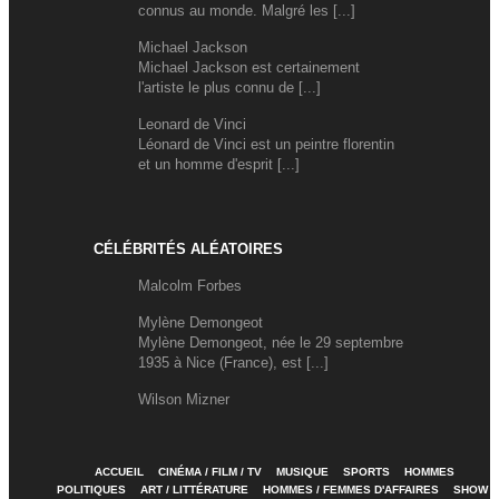
connus au monde. Malgré les [...]
Michael Jackson
Michael Jackson est certainement
l'artiste le plus connu de [...]
Leonard de Vinci
Léonard de Vinci est un peintre florentin
et un homme d'esprit [...]
CÉLÉBRITÉS ALÉATOIRES
Malcolm Forbes
Mylène Demongeot
Mylène Demongeot, née le 29 septembre
1935 à Nice (France), est [...]
Wilson Mizner
ACCUEIL
CINÉMA / FILM / TV
MUSIQUE
SPORTS
HOMMES
POLITIQUES
ART / LITTÉRATURE
HOMMES / FEMMES D'AFFAIRES
SHOW