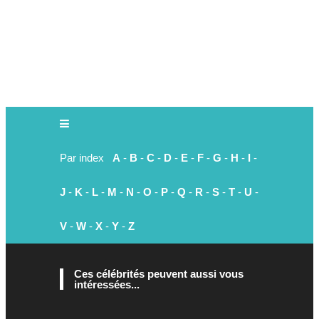
Par index
A
-
B
-
C
-
D
-
E
-
F
-
G
-
H
-
I
-
J
-
K
-
L
-
M
-
N
-
O
-
P
-
Q
-
R
-
S
-
T
-
U
-
V
-
W
-
X
-
Y
-
Z
Ces célébrités peuvent aussi vous
intéressées...