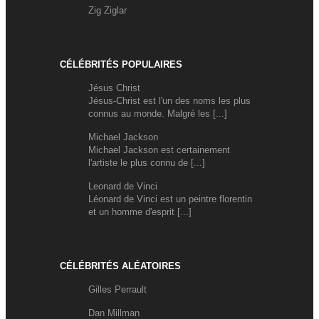
Zig Ziglar
CÉLÉBRITÉS POPULAIRES
Jésus Christ
Jésus-Christ est l'un des noms les plus
connus au monde. Malgré les [...]
Michael Jackson
Michael Jackson est certainement
l'artiste le plus connu de [...]
Leonard de Vinci
Léonard de Vinci est un peintre florentin
et un homme d'esprit [...]
CÉLÉBRITÉS ALÉATOIRES
Gilles Perrault
Dan Millman