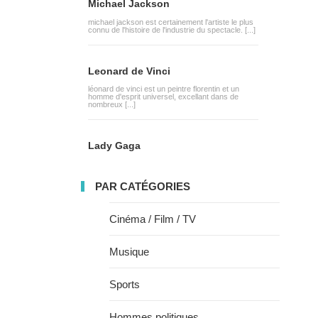
Michael Jackson
michael jackson est certainement l'artiste le plus
connu de l'histoire de l'industrie du spectacle. [...]
Leonard de Vinci
léonard de vinci est un peintre florentin et un
homme d'esprit universel, excellant dans de
nombreux [...]
Lady Gaga
PAR CATÉGORIES
Cinéma / Film / TV
Musique
Sports
Hommes politiques