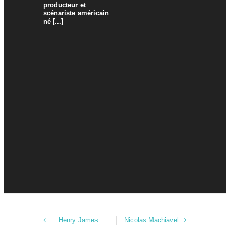
producteur et
Saumur, e
scénariste américain
actrice et 
né [...]
[...]
Henry James
Nicolas Machiavel