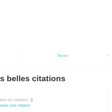
Racine
s belles citations
re de citations
: 1
oser une citation