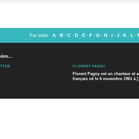
Par index
A
-
B
-
C
-
D
-
E
-
F
-
G
-
H
-
I
-
J
-
K
-
L
-
ées...
ATTEN
FLORENT PAGNY
Florent Pagny est un chanteur et a
français né le 6 novembre 1961 à [.