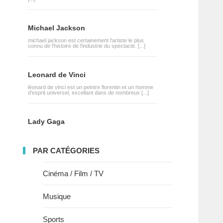
Michael Jackson
michael jackson est certainement l'artiste le plus
connu de l'histoire de l'industrie du spectacle. [...]
Leonard de Vinci
léonard de vinci est un peintre florentin et un homme
d'esprit universel, excellant dans de nombreux [...]
Lady Gaga
PAR CATÉGORIES
Cinéma / Film / TV
Musique
Sports