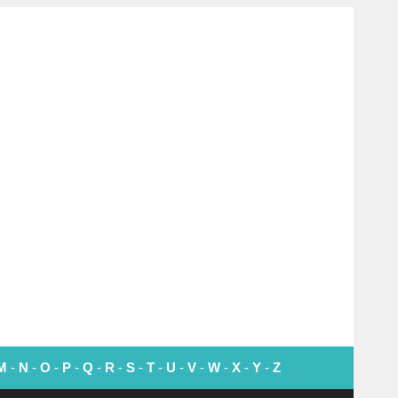
M
-
N
-
O
-
P
-
Q
-
R
-
S
-
T
-
U
-
V
-
W
-
X
-
Y
-
Z