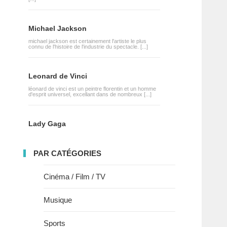
Michael Jackson
michael jackson est certainement l'artiste le plus
connu de l'histoire de l'industrie du spectacle. [...]
Leonard de Vinci
léonard de vinci est un peintre florentin et un homme
d'esprit universel, excellant dans de nombreux [...]
Lady Gaga
PAR CATÉGORIES
Cinéma / Film / TV
Musique
Sports