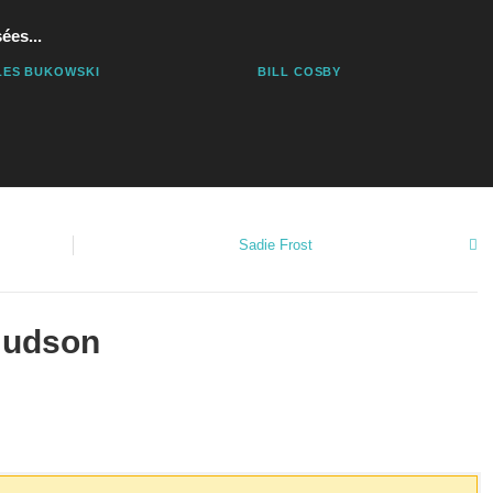
ées...
LES BUKOWSKI
BILL COSBY
Sadie Frost
Hudson