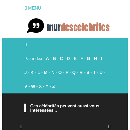
MENU
Par index
A
-
B
-
C
-
D
-
E
-
F
-
G
-
H
-
I
-
J
-
K
-
L
-
M
-
N
-
O
-
P
-
Q
-
R
-
S
-
T
-
U
-
V
-
W
-
X
-
Y
-
Z
Ces célébrités peuvent aussi vous
intéressées...