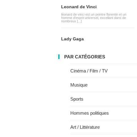
Leonard de Vinci
léonard de vinci est un peintre florentin et un
homme d'esprit universel, excellant dans de
nombreux [...]
Lady Gaga
PAR CATÉGORIES
Cinéma / Film / TV
Musique
Sports
Hommes politiques
Art / Littérature