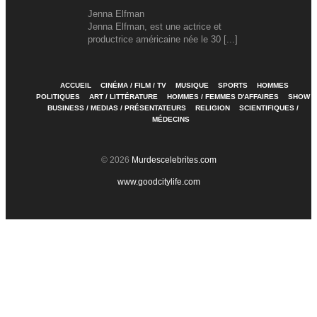
Jenna Elfman
Jenna Elfman, est une actrice et
productrice américaine née le 30 [...]
ACCUEIL
CINÉMA / FILM / TV
MUSIQUE
SPORTS
HOMMES
POLITIQUES
ART / LITTÉRATURE
HOMMES / FEMMES D'AFFAIRES
SHOW
BUSINESS / MEDIAS / PRÉSENTATEURS
RELIGION
SCIENTIFIQUES /
MÉDECINS
© 2026
Murdescelebrites.com
www.goodcitylife.com