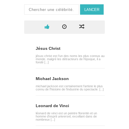
LANCER
Jésus Christ
jésus-christ est l'un des noms les plus connus au
monde. malgré les détracteurs de l'époque, il a
fondé [...]
Michael Jackson
michael jackson est certainement l'artiste le plus
connu de l'histoire de l'industrie du spectacle. [...]
Leonard de Vinci
léonard de vinci est un peintre florentin et un
homme d'esprit universel, excellant dans de
nombreux [...]