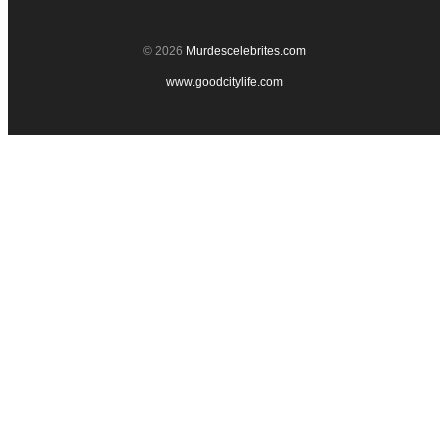
© 2026
Murdescelebrites.com
www.goodcitylife.com