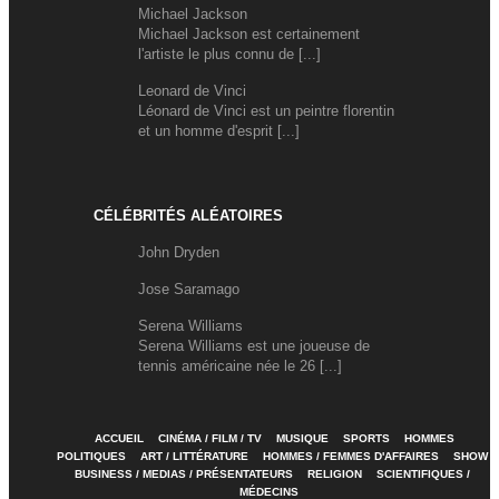
Michael Jackson
Michael Jackson est certainement
l'artiste le plus connu de [...]
Leonard de Vinci
Léonard de Vinci est un peintre florentin
et un homme d'esprit [...]
CÉLÉBRITÉS ALÉATOIRES
John Dryden
Jose Saramago
Serena Williams
Serena Williams est une joueuse de
tennis américaine née le 26 [...]
ACCUEIL
CINÉMA / FILM / TV
MUSIQUE
SPORTS
HOMMES
POLITIQUES
ART / LITTÉRATURE
HOMMES / FEMMES D'AFFAIRES
SHOW
BUSINESS / MEDIAS / PRÉSENTATEURS
RELIGION
SCIENTIFIQUES /
MÉDECINS