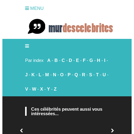
MENU
Par index
A
-
B
-
C
-
D
-
E
-
F
-
G
-
H
-
I
-
J
-
K
-
L
-
M
-
N
-
O
-
P
-
Q
-
R
-
S
-
T
-
U
-
V
-
W
-
X
-
Y
-
Z
Ces célébrités peuvent aussi vous
intéressées...